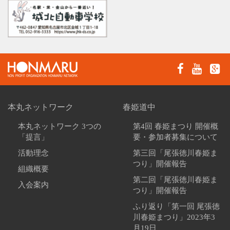
本丸ネットワーク
春姫道中
本丸ネットワーク 3つの
第4回 春姫まつり 開催概
「提言」
要・参加者募集について
活動理念
第三回「尾張徳川春姫ま
つり」開催報告
組織概要
第二回「尾張徳川春姫ま
入会案内
つり」開催報告
ふり返り「第一回 尾張徳
川春姫まつり」2023年3
月19日