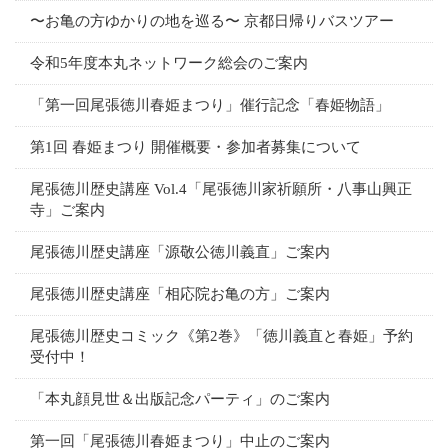
〜お亀の方ゆかりの地を巡る〜 京都日帰りバスツアー
令和5年度本丸ネットワーク総会のご案内
「第一回尾張徳川春姫まつり」催行記念「春姫物語」
第1回 春姫まつり 開催概要・参加者募集について
尾張徳川歴史講座 Vol.4「尾張徳川家祈願所・八事山興正
寺」ご案内
尾張徳川歴史講座「源敬公徳川義直」ご案内
尾張徳川歴史講座「相応院お亀の方」ご案内
尾張徳川歴史コミック《第2巻》「徳川義直と春姫」予約
受付中！
「本丸顔見世＆出版記念パーティ」のご案内
第一回「尾張徳川春姫まつり」中止のご案内