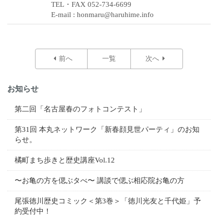
TEL・FAX 052-734-6699
E-mail : honmaru@haruhime.info
前へ
一覧
次へ
お知らせ
第二回「名古屋春のフォトコンテスト」
第31回 本丸ネットワーク「新春顔見世パーティ」のお知
らせ。
橘町まち歩きと歴史講座Vol.12
〜お亀の方を偲ぶタべ〜 講談で偲ぶ相応院お亀の方
尾張徳川歴史コミック＜第3巻＞「徳川光友と千代姫」予
約受付中！