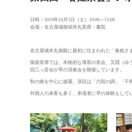
日時：2019年10月5日（土）10:00～15:00
会場：名古屋城御深井丸茶席・書院
名古屋城本丸御殿に最初に住まわれた「春姫さ
猿面茶席では、本格的な薄茶の茶会、又隠（ゆ
回三っ音会が琴の演奏会を開催しています。
秋の曲を中心に披露。演目は「六段の調」「千
外国人の来客も多く、来場者に琴の体験もして