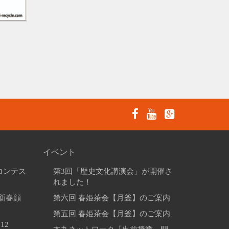
イベント
コンテス
第3回「歴史文化講演会」が開催さ
れました！
「新春顔
第六回 春姫茶会【月釜】のご案内
。
第五回 春姫茶会【月釜】のご案内
12