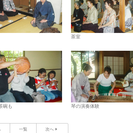
茶室
茶碗も
琴の演奏体験
へ
一覧
次へ