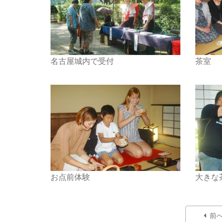
名古屋城内で受付
茶室
お点前体験
大きな
前