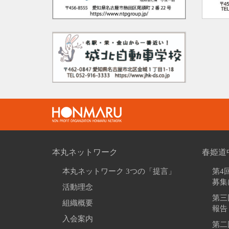
本丸ネットワーク
春姫道
本丸ネットワーク 3つの「提言」
第4
募集
活動理念
第三
組織概要
報告
入会案内
第二