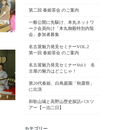
第二回 春姫茶会 のご案内
一般公開に先駆け、本丸ネットワ
ーク会員向け「本丸御殿特別内覧
会」参加者募集
名古屋魅力発見セミナーVOL.2
第一回 春姫茶会 のご案内
名古屋魅力発見セミナーVol.1 名
古屋の魅力はどこじゃ！
第20代春姫、白鳥庭園「秋露祭」
に出演
和歌山城と高野山歴史探訪バスツ
アー【一泊二日】
カテゴリー