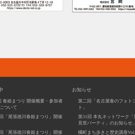
中
お知らせ
回 春姫まつり 開催概要・参加者
第二回「名古屋春のフォト
について
ト」
回「尾張徳川春姫まつり」開催
第31回 本丸ネットワーク
見世パーティ」のお知らせ
回「尾張徳川春姫まつり」開催
橘町まち歩きと歴史講座Vol.